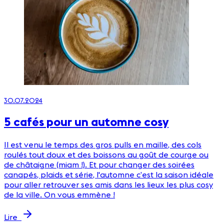
2
30.07.2024
5 cafés pour un automne cosy
O
Il est venu le temps des gros pulls en maille, des cols
p
roulés tout doux et des boissons au goût de courge ou
t
de châtaigne (miam !). Et pour changer des soirées
i
canapés, plaids et série, l'automne c’est la saison idéale
b
pour aller retrouver ses amis dans les lieux les plus cosy
s
de la ville. On vous emmène !
s
a
Lire