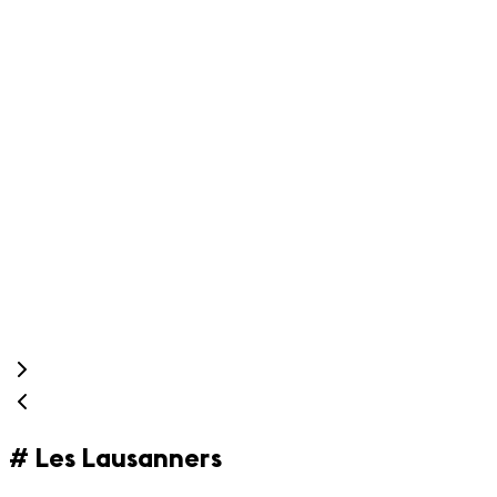
L
#
Les Lausanners